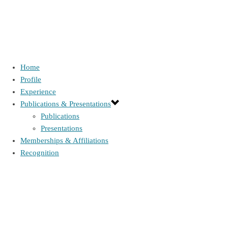
Home
CONDICIONES GENERALES DE USO DEL SITIO WEB
Profile
Experience
www.hendel-idr.com
Publications & Presentations
Publications
Esta web HENDEL IDR (EN ADELANTE EL PROPIETARIO) pone a disposic
Presentations
actividades. Las presentes condiciones generales rigen única y excl
Memberships & Affiliations
presentes condiciones generales se le exponen al USUARIO en el sitio w
Recognition
través de internet y se encuentre plenamente informado.
El acceso al sitio web de EL PROPIETARIO implica sin reservas la acep
USUARIO se compromete no a utilizar el sitio web y los servicios que se
presentes condiciones generales.
PRIMERA.- CONDICIONES DE ACCESO Y USO