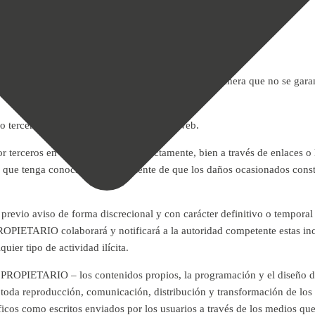
ciones, borrado o transmisiones incompletas de manera que no se garant
terceros pudiesen ocasionar en el sitio web.
 terceros en el sitio web, bien directamente, bien a través de enlaces o 
n que tenga conocimiento fehaciente de que los daños ocasionados const
evio aviso de forma discrecional y con carácter definitivo o temporal 
ROPIETARIO colaborará y notificará a la autoridad competente estas in
ier tipo de actividad ilícita.
L PROPIETARIO – los contenidos propios, la programación y el diseño d
toda reproducción, comunicación, distribución y transformación de los 
s como escritos enviados por los usuarios a través de los medios que s