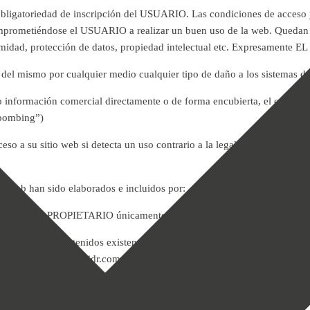
bligatoriedad de inscripción del USUARIO. Las condiciones de acceso y 
 comprometiéndose el USUARIO a realizar un buen uso de la web. Quedan 
intimidad, protección de datos, propiedad intelectual etc. Expresamente
s del mismo por cualquier medio cualquier tipo de daño a los sistemas
d o información comercial directamente o de forma encubierta, el envío 
 bombing”)
a su sitio web si detecta un uso contrario a la legalidad, la buena fe 
io web han sido elaborados e incluidos por:
odo que EL PROPIETARIO únicamente se hace responsable por los conte
omento los contenidos existentes en su sitio web. EL PROPIETARIO no 
iguren en www.hendel-idr.com. Además a través del sitio web del PROPI
ue se regirán por las condiciones particulares de cada uno de ellos. EL
ceros y queda expresamente exento de todo tipo de responsabilidad por l