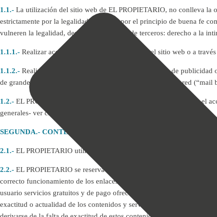
1.1.-
La utilización del sitio web de EL PROPIETARIO, no conlleva la o
estrictamente por la legalidad vigente y por el principio de buena fe
vulneren la legalidad, derechos o intereses de terceros: derecho a la 
1.1.1.-
Realizar acciones que puedan producir en el sitio web o a travé
1.1.2.-
Realizar sin la debida autorización cualquier tipo de publicida
de grandes mensajes con el fin de bloquear servidores de la red (“mail
1.2.-
EL PROPIETARIO, podrá interrumpir en cualquier momento el acceso 
generales- ver cláusula quinta.
SEGUNDA.- CONTENIDOS.-
Los contenidos incorporados en este sit
2.1.-
EL PROPIETARIO utilizando fuentes internas y externas de tal m
2.2.-
EL PROPIETARIO se reserva el derecho a modificar en cualquier m
correcto funcionamiento de los enlaces a sitios web de terceros que f
usuario servicios gratuitos y de pago ofrecidos por terceros ajenos y q
exactitud o actualidad de los contenidos y servicios ofrecidos por ter
derivarse de la falta de exactitud de estos contenidos y servicios.