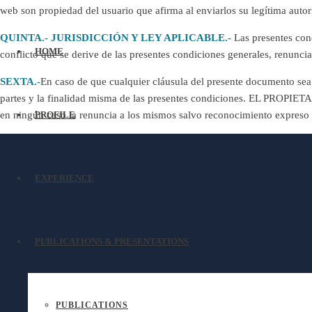
web son propiedad del usuario que afirma al enviarlos su legítima aut
QUINTA.- JURISDICCIÓN Y LEY APLICABLE.-
Las presentes con
HOME
conflicto que se derive de las presentes condiciones generales, renun
SEXTA.-
En caso de que cualquier cláusula del presente documento sea d
partes y la finalidad misma de las presentes condiciones. EL PROPIETA
en ningún caso la renuncia a los mismos salvo reconocimiento expres
PROFILE
EXPERIENCE
PUBLICATIONS & PRESENTATIONS
PUBLICATIONS