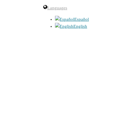
Languages
Español
English
 carácter informativo sobre sus
SUARIOS que accedan al mismo. Las
 lea, las imprima, archive y acepte a
firma comprender en su totalidad. El
 ley y a respetar en todo momento las