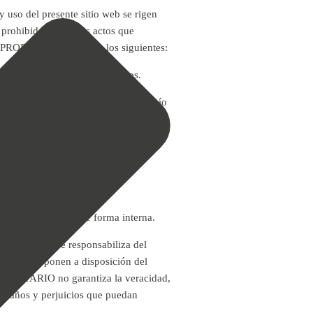
uso del presente sitio web se rigen
prohibidos todos los actos que
 EL PROPIETARIO prohíbe los siguientes:
 de EL PROPIETARIO o a terceros.
de correos masivos (“spaming”) o envío
o a las presentes condiciones
nidos elaborados de forma interna.
asegura ni se responsabiliza del
ETARIO se ponen a disposición del
 PROPIETARIO no garantiza la veracidad,
os daños y perjuicios que puedan